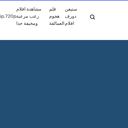
ستيفن
فلم
مشاهدة افلام
دورف
هجوم
رعب مرعبة
rip.720p
افلام
العمالقة
ومخيفة جدا