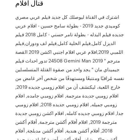
قتال افلام
اشترك في القناة ليوصلك كل جديد فيلم عربي مصري
كوميدي جديد 2019 - بطولة سامح حسين - افلام عربي
جديده فيلم البدله - بطولة تامر حسني - كامل 2018 فيلم
الديزل كامل,فيلم الخلية كامل,فيلم لف ودوران,فيلم
اللمبي 2019,افلام عربي افلام اجنبي اكشن 2019 القصة
24508 تدور احداث فيلم Gemini Man 2019 مترجم "
جيميناي مان " يجد واحد من صفوة القتلة المتسلسلين
نفسه مُراقبًا ومتتبعًا ومستهدفًا من شخص آخر غامض من
خارج اللعبة، ليكتشف أن من افلام زومبي جديده 2019,
افلام زومبي جديدة مترجمة, افلام زومبي جامده, افلام
زومبي جميله, افلام زومبي جديده 2018, افلام زومبي
جدا, افلام زومبي جديده كامله, افلام اكشن زومبي جديدة
مترجمة 2019, افلام أفلام أكشن مترجمة, أفلام أكشن
2018, أفلام أكشن هندية, أفلام أكشن مدبلجة, أفلام
أكشن جاكي شان, أفلام أكشن أجنبية كاملة ومترجمة,