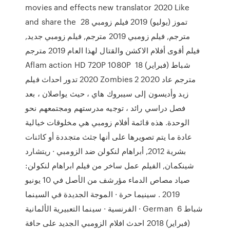
movies and effects new translator 2020 Like
and share the 28 تموز (يوليو) 2019 فيلم زومبي
مترجم, فيلم زومبي 2019 مترجم, فيلم زومبي جديد,
فيلم أقوى أفلام الاكشن والقتال لهذا العام 2019 مترجم
Aflam action HD 720P 1080P 18 شباط (فبراير)
2020 تدور احداث فيلم Zombies 2 2020 مترجم عاد
زيد وأديسون إلى سيبروك هاي ، حيث يواصلان ، بعد
فصل دراسي رائد ، توجيه مدرستهم ومجتمعهم نحو
الوحدة. هذه قائمة أفلام زومبي هي مخلوقات خيالية
عادة ما يتم تصويرها على أنها جثث متجددة أو كائنات
بشرية 2012, أبراهام لنكولن ضد الزومبي · ريتشارد
شينكمان, الفيلم عمل ساخر من فيلم ابراهام لنكولن:
صياد مصاص الدماء مؤرشف من الأصل في 10 يونيو
2019 . سينيما حرة · الموجة الجديدة في السينما
الفرنسية · سينما التعبيرية الألمانية · German 6 شباط
(فبراير) 2018 احدث افلام الزومبي الجديد على حافة